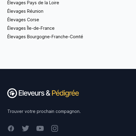
Élevages Pays de la Loire
Élevages Réunion
Élevages Corse
Élevages Île-de-France
Élevages Bourgogne-Franche-Comté
Footer
Trouver votre prochain compagnon.
Facebook
Twitter
Youtube
Instagram