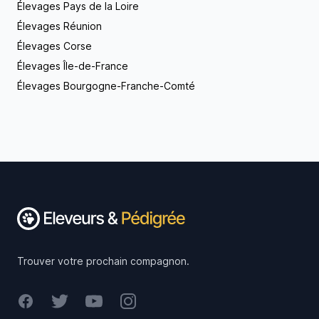
Élevages Pays de la Loire
Élevages Réunion
Élevages Corse
Élevages Île-de-France
Élevages Bourgogne-Franche-Comté
Footer
Trouver votre prochain compagnon.
Facebook
Twitter
Youtube
Instagram