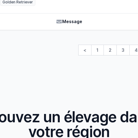
Golden Retriever
lignées avec grand soin, pour obtenir des chiens équilibrés et "bien
tout en gardant pour objectif de respecter parfaitement le Standa
plaisir, vous confier un chiot équilibré, beau et en parfaite santé !
Message
<
1
2
3
4
ouvez un élevage d
votre région