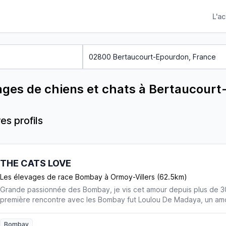
L'a
ages de chiens et chats à Bertaucour
es profils
THE CATS LOVE
Les élevages de race Bombay à Ormoy-Villers (62.5km)
Grande passionnée des Bombay, je vis cet amour depuis plus de 
première rencontre avec les Bombay fut Loulou De Madaya, un am
noire. C'est un grand honneur de partager leur vie. Ce n'est que du
jour. En parallèle, nous élevons également des Burmèse Américains 
Bombay