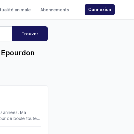
Connexion
ctualité animale
Abonnements
t-Epourdon
30 annees. Ma
our de boule toute
 bonheur au jour le
. Depuis plusieurs