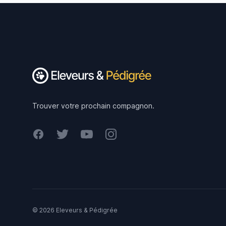
Footer
Trouver votre prochain compagnon.
Facebook
Twitter
Youtube
Instagram
© 2026 Eleveurs & Pédigrée