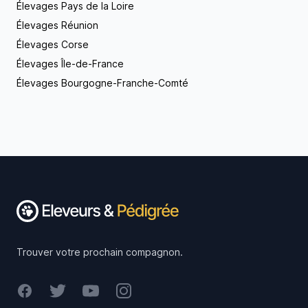
Élevages Pays de la Loire
Élevages Réunion
Élevages Corse
Élevages Île-de-France
Élevages Bourgogne-Franche-Comté
Footer
Trouver votre prochain compagnon.
Facebook
Twitter
Youtube
Instagram