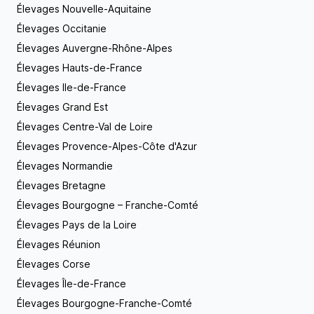
d’entre eux. Mes Beagles et moi avons une passion
Élevages Nouvelle-Aquitaine
contacter. Nous vous répondrons avec grand
commune : la chasse. C’est pourquoi nous
plaisir ! Vous pouvez nous joindre par mail ou par
Élevages Occitanie
disposons d’un grand terrain de 20 hectares pour
téléphone. Notre élevage ouvre ses portes à tous
profiter pleinement de notre passe-temps favoris.
Élevages Auvergne-Rhône-Alpes
les visiteurs désireux d’obtenir un chiot provenant
Des questions supplémentaires concernant mon
de notre élevage. Nous nous ferons un plaisir de
Élevages Hauts-de-France
parcours professionnel, la disponibilité de mes
vous conseiller et vous guider.
chiots ou la race que j’élève ? N’hésitez surtout pas
Élevages Ile-de-France
à me contacter par mail ou par téléphone. C’est
Élevages Grand Est
avec un grand plaisir que je répondrai à vos
Élevages Centre-Val de Loire
questions !
Élevages Provence-Alpes-Côte d'Azur
Élevages Normandie
Élevages Bretagne
Élevages Bourgogne – Franche-Comté
Élevages Pays de la Loire
Élevages Réunion
Élevages Corse
Élevages Île-de-France
Élevages Bourgogne-Franche-Comté