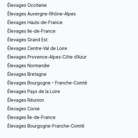
Élevages Occitanie
plus, j’effectue différents exercices avec mes
BEAUCERONS afin de développer leur
Élevages Auvergne-Rhône-Alpes
sociabilisation. Les Beaucerons provenant de mon
Élevages Hauts-de-France
élevage font le plus grand bonheur de leurs
nouvelles familles, comme en témoignent leurs
Élevages Ile-de-France
propriétaires : http://sermentdesbrumes.chiens-de-
Élevages Grand Est
france.com/berger-de-beauce,du-serment-des-
Élevages Centre-Val de Loire
brumes,livredor,15912_0.html J’espère vous avoir
convaincu de mon réel professionnalisme et de la
Élevages Provence-Alpes-Côte d'Azur
qualité indéniable de mes chiens. Pour toute
Élevages Normandie
information supplémentaire, n’hésitez surtout pas à
me contacter, je reste à votre entière disposition !
Élevages Bretagne
Élevages Bourgogne – Franche-Comté
Élevages Pays de la Loire
Élevages Réunion
Élevages Corse
Élevages Île-de-France
Élevages Bourgogne-Franche-Comté