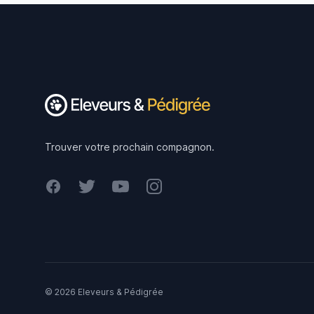
Footer
Trouver votre prochain compagnon.
Facebook
Twitter
Youtube
Instagram
© 2026 Eleveurs & Pédigrée