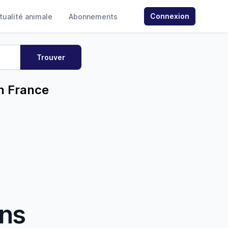
Connexion
ctualité animale
Abonnements
n France
ans