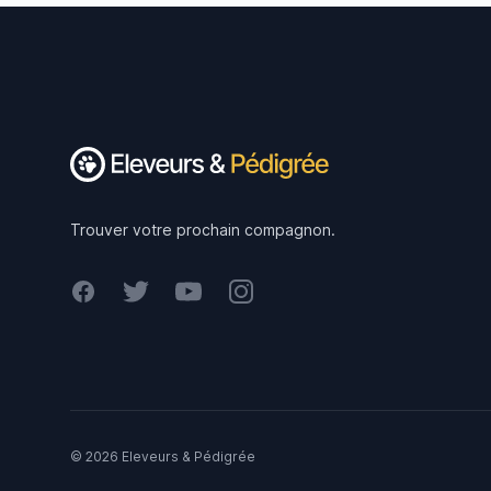
Footer
Trouver votre prochain compagnon.
Facebook
Twitter
Youtube
Instagram
© 2026 Eleveurs & Pédigrée