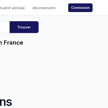
Connexion
ctualité animale
Abonnements
n France
ans