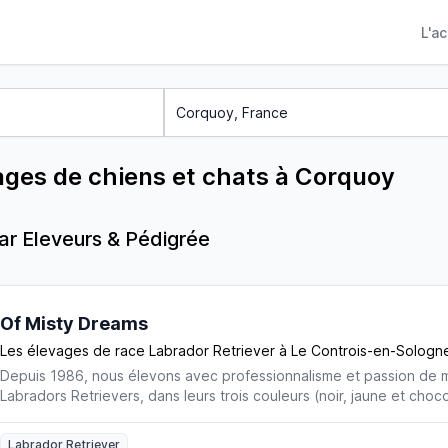
L'a
ages de chiens et chats à Corquoy
 Eleveurs & Pédigrée
Of Misty Dreams
Les élevages de race Labrador Retriever à Le Controis-en-Sologn
Depuis 1986, nous élevons avec professionnalisme et passion de 
Labradors Retrievers, dans leurs trois couleurs (noir, jaune et choc
notre expérience et notre engagement au service de notre activité
jouissons d’une renommée internationale. C’est pourquoi nous somm
Labrador Retriever