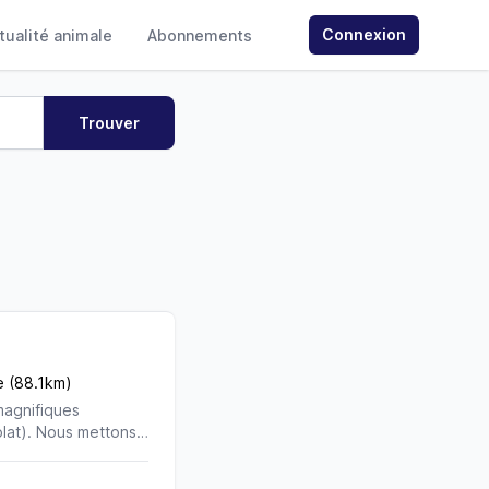
Connexion
ctualité animale
Abonnements
e (88.1km)
magnifiques
olat). Nous mettons
. Aujourd’hui, nous
es avec fierté, juge