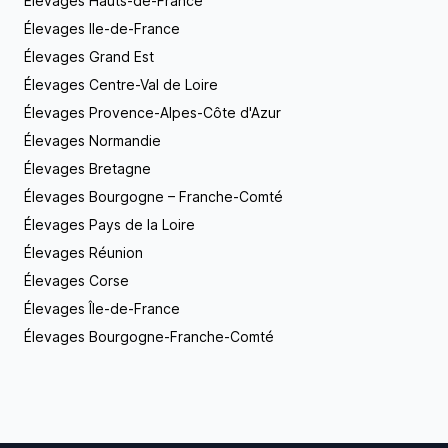
Élevages Hauts-de-France
disposition pour y répondre et vous guider dans
Élevages Ile-de-France
vos choix. Vous pouvez, si vous le souhaitez, venir
Élevages Grand Est
nous rendre une petite visite ! Vous serez toujours
les bienvenus à la maison, et vous pourrez
Élevages Centre-Val de Loire
constater à quel point ma petite famille à 4 pattes
Élevages Provence-Alpes-Côte d'Azur
est joyeuse et câline. Notre maitre mot, aux Mille
Eclats des Tournesols, c’est l'amour !
Élevages Normandie
Élevages Bretagne
Élevages Bourgogne – Franche-Comté
Élevages Pays de la Loire
Élevages Réunion
Élevages Corse
Élevages Île-de-France
Élevages Bourgogne-Franche-Comté