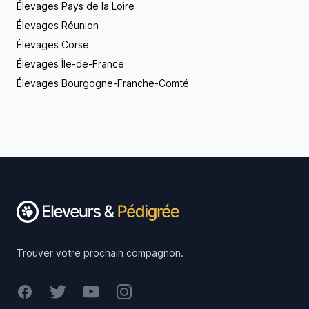
Élevages Pays de la Loire
Élevages Réunion
Élevages Corse
Élevages Île-de-France
Élevages Bourgogne-Franche-Comté
Footer
Trouver votre prochain compagnon.
Facebook
Twitter
Youtube
Instagram