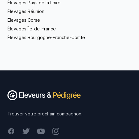
Élevages Pays de la Loire
Élevages Réunion
Élevages Corse
Élevages Île-de-France
Élevages Bourgogne-Franche-Comté
Footer
Trouver votre prochain compagnon.
Facebook
Twitter
Youtube
Instagram