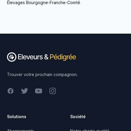
Élevages Bourgogne-Franche-Comté
Footer
Trouver votre prochain compagnon.
Facebook
Twitter
Youtube
Instagram
Solutions
Société
Abonnements
Notre charte qualité