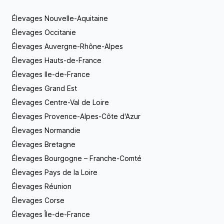
grandement le bien-être de la mère ainsi que le
bon développement de ses chiots. Tous nos petits
Élevages Nouvelle-Aquitaine
sont vaccinés et identifiés par puce électronique le
Élevages Occitanie
jour de leur départ. Désireux de voir chacun de
nos compagnons s'épanouir pleinement, nous leur
Élevages Auvergne-Rhône-Alpes
offrons un cadre de vie agréable et naturel. Notre
Élevages Hauts-de-France
maison et notre grand jardin leur sont ouverts en
permanence. Lorsque le temps nous le permet,
Élevages Ile-de-France
nous aimons passer du temps à nous promener
Élevages Grand Est
dans les nombreux chemins forestiers qui bordent
Élevages Centre-Val de Loire
notre foyer. Nature et moments de tendresse sont
le quotidien de nos fidèles complices. Des
Élevages Provence-Alpes-Côte d'Azur
questions supplémentaires concernant notre
Élevages Normandie
élevage, notre parcours professionnel ou la
disponibilité de nos petits ? Nous vous invitons à
Élevages Bretagne
nous les poser par mail ou par téléphone. Nous
Élevages Bourgogne – Franche-Comté
vous répondrons avec grand plaisir et serons ravis
Élevages Pays de la Loire
de pouvoir vous apporter notre aide !
Élevages Réunion
Élevages Corse
Élevages Île-de-France