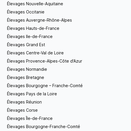
permettent de découvrir d’autres éleveurs, autant
Élevages Nouvelle-Aquitaine
contacter. Nous vous répondrons avec grand
passionnés que moi. J’y rencontre également mes
plaisir ! Vous pouvez nous joindre par mail ou par
Élevages Occitanie
futurs reproducteurs afin de vous garantir des
téléphone. Notre élevage ouvre ses portes à tous
chiots de qualité, issus des meilleures lignées
Élevages Auvergne-Rhône-Alpes
les visiteurs désireux d’obtenir un chiot provenant
soient de parents en bonne santé, de bonne
de notre élevage. Nous nous ferons un plaisir de
Élevages Hauts-de-France
morphologie et de comportement stable. Je suis
vous conseiller et vous guider.
heureuse d’avoir pu partager ces informations avec
Élevages Ile-de-France
vous et reste à votre disposition pour toute autre
Élevages Grand Est
demande concernant mon élevage !
Élevages Centre-Val de Loire
Élevages Provence-Alpes-Côte d'Azur
Élevages Normandie
Élevages Bretagne
Élevages Bourgogne – Franche-Comté
Élevages Pays de la Loire
Élevages Réunion
Élevages Corse
Élevages Île-de-France
Élevages Bourgogne-Franche-Comté