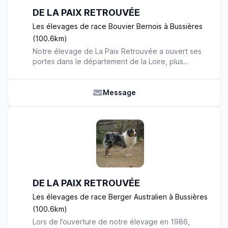
DE LA PAIX RETROUVÉE
Les élevages de race Bouvier Bernois à Bussières
(100.6km)
Notre élevage de La Paix Retrouvée a ouvert ses
portes dans le département de la Loire, plus
précisément à Bussières. Passionnés par les
animaux depuis plusieurs années, nous avons
ouvert notre élevage et commencé notre aventure
Message
avec les Bouviers Bernois. Nous sommes très
intéressés par les chiens de race. C’est pour cela
que par la suite, nous avons accueilli dans notre
élevage des West Highland white terriers, des
bergers allemands, des Cairns Terriers, des
Bergers Blancs Suisses et des Lagottos
Romagnolos. Le Bouvier Bernois est un chien de
race doté de nombreuses qualités reconnues dans
DE LA PAIX RETROUVÉE
le monde entier. Les chiots naissent dans notre
élevage et nous nous occupons de leur éducation.
Les élevages de race Berger Australien à Bussières
Ils ont à leur disposition un cadre naturel favorable
(100.6km)
à leur épanouissement, un cadre dans lequel ils
Lors de l’ouverture de notre élevage en 1986,
peuvent effectuer des promenades et s’amuser