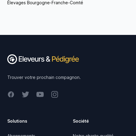
Élevages Bourgogne-Franche-Comté
Footer
Trouver votre prochain compagnon.
Facebook
Twitter
Youtube
Instagram
Solutions
Société
Abonnements
Notre charte qualité